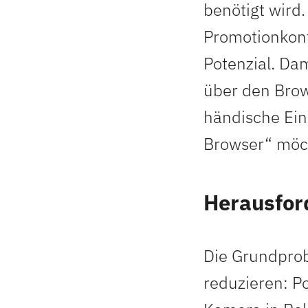
benötigt wird
Promotionkonte
Potenzial. Da
über den Brow
händische Ein
Browser“ möch
Herausfor
Die Grundprobl
reduzieren: Po