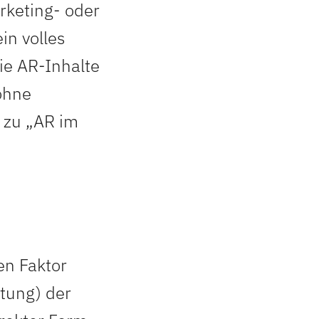
rketing- oder
in volles
ie AR-Inhalte
ohne
 zu „AR im
en Faktor
htung) der