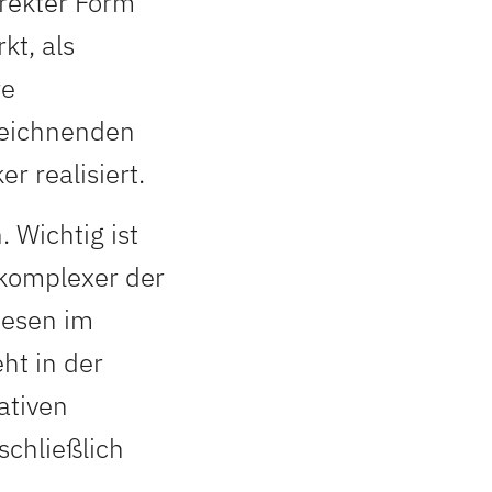
rekter Form
kt, als
re
zeichnenden
r realisiert.
. Wichtig ist
 komplexer der
iesen im
ht in der
ativen
schließlich