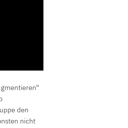
ugmentieren“
p
gruppe den
onsten nicht