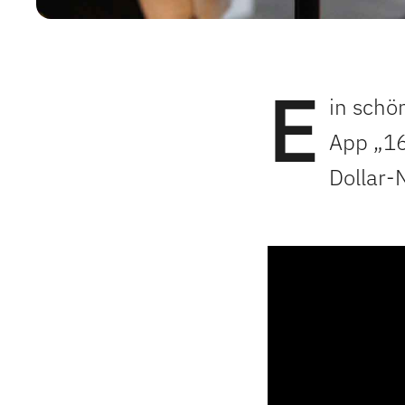
E
in schö
App „16
Dollar-