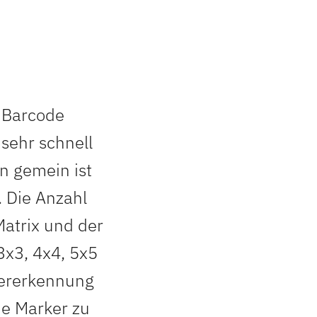
D Barcode
 sehr schnell
n gemein ist
. Die Anzahl
atrix und der
3x3, 4x4, 5x5
lererkennung
he Marker zu