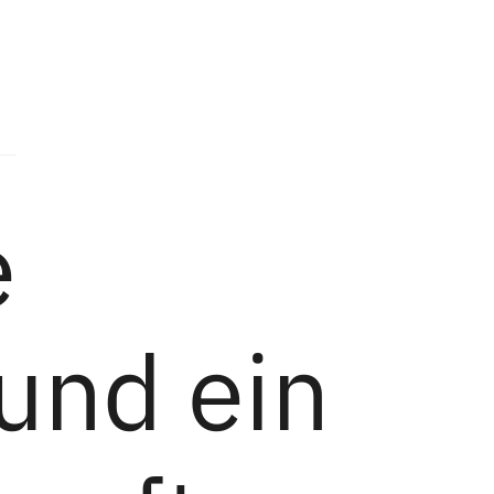
e
und ein